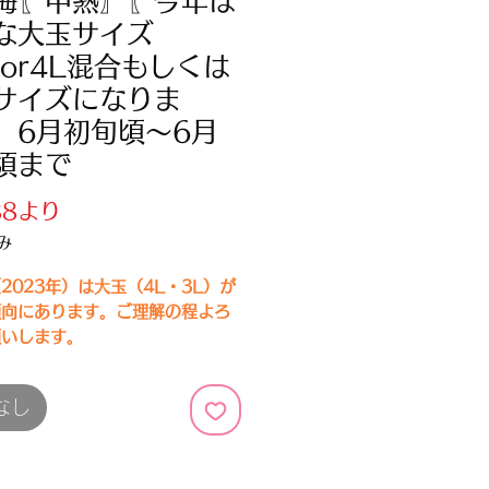
梅〖中熟〗〖今年は
な大玉サイズ
Lor4L混合もしくは
サイズになりま
 6月初旬頃～6月
頃まで
セ
88
より
ー
み
ル
2023年）は大玉（4L・3L）が
価
傾向にあります。ご理解の程よろ
格
願いします。
旬頃の発送となります。
物ですので、天候等により時期が
なし
れる事があります。
、青梅程度の個体も入りますので
ください。
なべの里では、すべて
田辺中央青