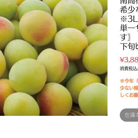
南高
希少
※3
単一
す〗
下旬
¥3,8
消費税込
※今年（
少ない
しくお
※6月中
※農作
在庫
多少ず
※完熟
ご了承
紀州み