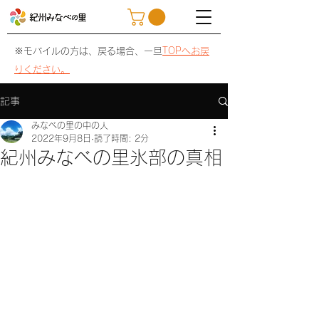
※モバイルの方は、戻る場合、一旦
TOPへお戻
りください。
記事
みなべの里の中の人
2022年9月8日
読了時間: 2分
紀州みなべの里氷部の真相