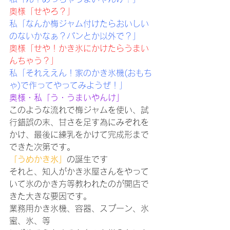
奥様「せやろ？」
私「なんか梅ジャム付けたらおいしい
のないかなぁ？パンとか以外で？」
奥様「せや！かき氷にかけたらうまい
んちゃう？」
私「それええん！家のかき氷機(おもち
ゃ)で作ってやってみようぜ！」
奥様・私「う・うまいやんけ」
このような流れで梅ジャムを使い、試
行錯誤の末、甘さを足す為にみぞれを
かけ、最後に練乳をかけて完成形まで
できた次第です。
「うめかき氷」
の誕生です
それと、知人がかき氷屋さんをやって
いて氷のかき方等教われたのが開店で
きた大きな要因です。
業務用かき氷機、容器、スプーン、氷
蜜、氷、等