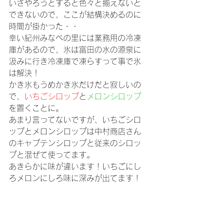
いざやろうとすると色々と揃えないと
できないので、ここが結構決めるのに
時間が掛かった・・
幸い紀州みなべの里には業務用の冷凍
庫があるので、氷は富田の水の源泉に
汲みに行き冷凍庫で凍らすって事で氷
は解決！
かき氷もうめかき氷だけだと寂しいの
で、
いちごシロップ
と
メロンシロップ
を置くことに。
あまり言ってないですが、いちごシロ
ップとメロンシロップは中村商店さん
のキャプテンシロップと従来のシロッ
プと混ぜて使ってます。
あきらかに味が違います！いちごにし
ろメロンにしろ味に深みが出てます！
こんな感じでできたかき氷屋さん「紀