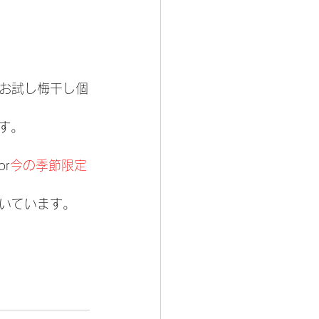
お試し梅干し個
す。
or
今の季節限定
いています。