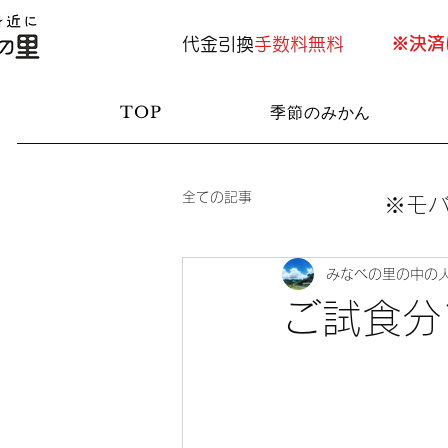
​※決
代金引換
手数料無料
TOP
季節のみかん
全ての記事
※モ
みなべの里の中の
ご試食分