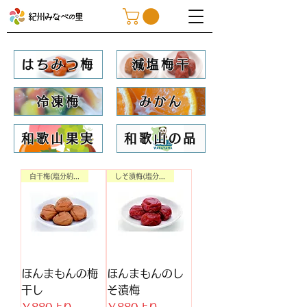
はちみつ梅
減塩梅干
冷凍梅
みかん
和歌山果実
和歌山の品
白干梅(塩分約20%)
しそ漬梅(塩分約20%)
ほんまもんの梅
ほんまもんのし
干し
そ漬梅
セール価格
セール価格