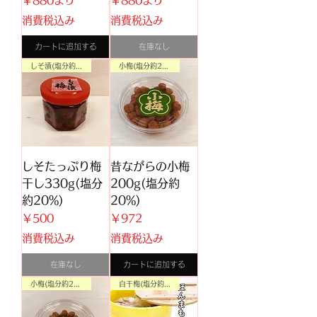
￥880
より
￥880
より
消費税込み
消費税込み
カートに追加する
在庫なし
しそ漬(塩分約20%)
小梅(塩分約20%)
しそたっぷり梅
昔ながらの小梅
干し330g(塩分
200g(塩分約
約20%)
20%)
価格
価格
￥500
￥972
消費税込み
消費税込み
在庫なし
カートに追加する
小梅(塩分約20%)
白干梅(塩分約20%)