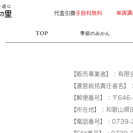
​※決
代金引換
手数料無料
TOP
季節のみかん
【販売事業者】：有限
【運営統括責任者名】：
【郵便番号】：〒646-
【所在地】：和歌山県田
【電話番号】：0739-2